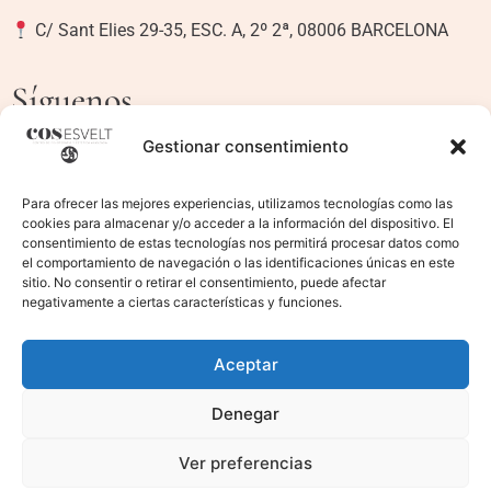
C/ Sant Elies 29-35, ESC. A, 2º 2ª, 08006 BARCELONA
Síguenos
Gestionar consentimiento
Para ofrecer las mejores experiencias, utilizamos tecnologías como las
Textos legales
cookies para almacenar y/o acceder a la información del dispositivo. El
consentimiento de estas tecnologías nos permitirá procesar datos como
el comportamiento de navegación o las identificaciones únicas en este
sitio. No consentir o retirar el consentimiento, puede afectar
Aviso legal
negativamente a ciertas características y funciones.
Política de privacidad
Aceptar
Política de cookies
Denegar
Ver preferencias
Contacta con nosotros
© Centro Fisioestético Cos Esvelt –
2026
| Powered by