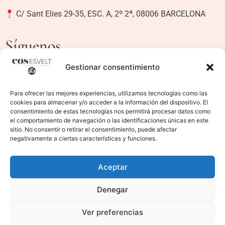
C/ Sant Elies 29-35, ESC. A, 2º 2ª, 08006 BARCELONA
Síguenos
Gestionar consentimiento
Para ofrecer las mejores experiencias, utilizamos tecnologías como las
Textos legales
cookies para almacenar y/o acceder a la información del dispositivo. El
consentimiento de estas tecnologías nos permitirá procesar datos como
el comportamiento de navegación o las identificaciones únicas en este
sitio. No consentir o retirar el consentimiento, puede afectar
Aviso legal
negativamente a ciertas características y funciones.
Política de privacidad
Aceptar
Política de cookies
Denegar
Ver preferencias
Contacta con nosotros
© Centro Fisioestético Cos Esvelt –
2026
| Powered by